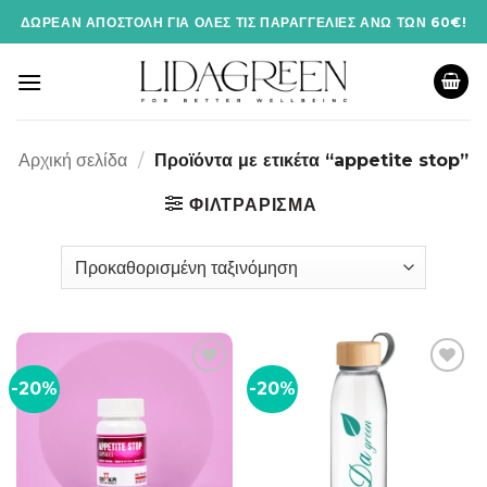
Μετάβαση
ΔΩΡΕΆΝ ΑΠΟΣΤΟΛΉ ΓΙΑ ΌΛΕΣ ΤΙΣ ΠΑΡΑΓΓΕΛΊΕΣ ΆΝΩ ΤΩΝ 60€!
στο
περιεχόμενο
Αρχική σελίδα
/
Προϊόντα με ετικέτα “appetite stop”
ΦΙΛΤΡΆΡΙΣΜΑ
-20%
-20%
Add to
Add to
wishlist
wishlist