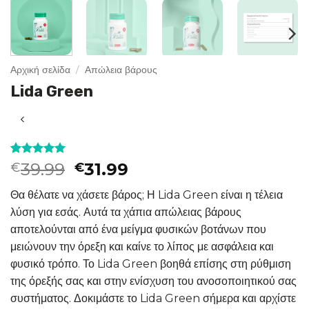
Αρχική σελίδα
/
Απώλεια βάρους
Lida Green
Βαθμολογήθηκε
1
Original
Η
39.99
31.99
€
€
με
5
από 5
price
τρέχουσα
με βάση
Θα θέλατε να χάσετε βάρος; Η Lida Green είναι η τέλεια
βαθμολογία
was:
τιμή
πελάτη
λύση για εσάς. Αυτά τα χάπια απώλειας βάρους
€39.99.
είναι:
αποτελούνται από ένα μείγμα φυσικών βοτάνων που
€31.99.
μειώνουν την όρεξη και καίνε το λίπος με ασφάλεια και
φυσικό τρόπο. Το Lida Green βοηθά επίσης στη ρύθμιση
της όρεξής σας και στην ενίσχυση του ανοσοποιητικού σας
συστήματος. Δοκιμάστε το Lida Green σήμερα και αρχίστε