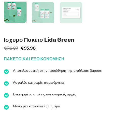
Ισχυρό Πακέτο Lida Green
Original
Η
€
119.97
€
95.98
price
τρέχουσα
was:
τιμή
ΠΑΚΕΤΟ ΚΑΙ ΕΞΟΙΚΟΝΟΜΗΣΗ
€119.97.
είναι:
€95.98.
Αποτελεσματική στην προώθηση της απώλειας βάρους
Ασφαλές και χωρίς παρενέργειες
Εγκεκριμένο από τις υγειονομικές αρχές
Μόνο μία κάψουλα την ημέρα