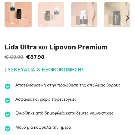
Lida Ultra και Lipovon Premium
Original
Η
€
109.98
€
87.98
price
τρέχουσα
was:
τιμή
ΣΥΣΚΕΥΑΣΙΑ & ΕΞΟΙΚΟΝΟΜΗΣΗ!
€109.98.
είναι:
€87.98.
Αποτελεσματική στην προώθηση της απώλειας βάρους
Ασφαλές και χωρίς παρενέργειες
Εγκρίθηκε από δημοφιλείς εκπαιδευτές γυμναστικής
Μόνο μία κάψουλα την ημέρα