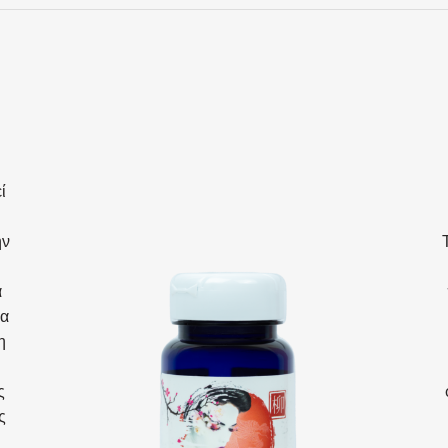
ί
,
ην
α
ια
η
ς
ς