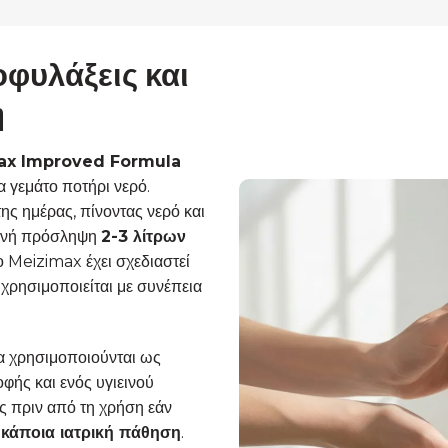
φυλάξεις και
η
max Improved Formula
α γεμάτο ποτήρι νερό.
ης ημέρας, πίνοντας νερό και
ερινή πρόσληψη
2-3 λίτρων
 Meizimax έχει σχεδιαστεί
 χρησιμοποιείται με συνέπεια
α χρησιμοποιούνται ως
φής και ενός υγιεινού
ς πριν από τη χρήση εάν
ε κάποια ιατρική πάθηση
.