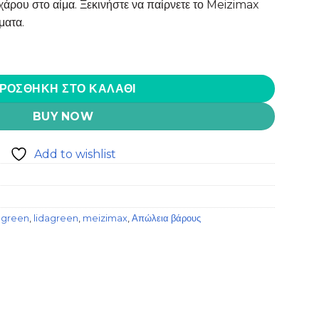
χάρου στο αίμα. Ξεκινήστε να παίρνετε το Meizimax
ματα.
υλα ποσότητα
ΡΟΣΘΉΚΗ ΣΤΟ ΚΑΛΆΘΙ
BUY NOW
Add to wishlist
a green
,
lidagreen
,
meizimax
,
Απώλεια βάρους