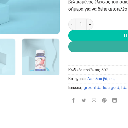
βελτιωμένος έλεγχος του σακ
σήμερα για να δείτε αποτελέσ
Meizimax Βελτιωμένη φόρμο
Π
Κωδικός προϊόντος:
503
Κατηγορία:
Απώλεια βάρους
Ετικέτες:
greenlida
,
lida gold
,
lid