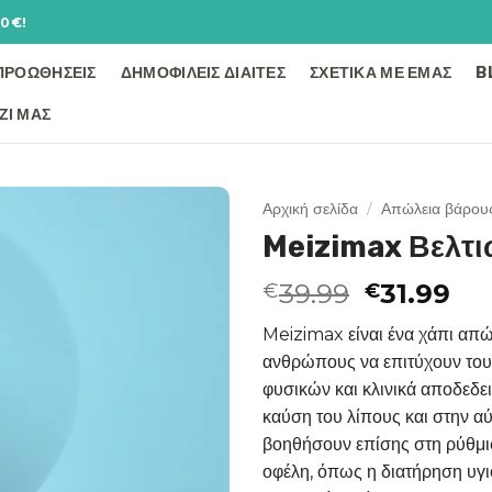
60€!
ΠΡΟΩΘΉΣΕΙΣ
ΔΗΜΟΦΙΛΕΊΣ ΔΊΑΙΤΕΣ
ΣΧΕΤΙΚΆ ΜΕ ΕΜΆΣ
B
ΖΊ ΜΑΣ
Αρχική σελίδα
/
Απώλεια βάρου
Meizimax Βελτ
Add to
wishlist
Original
Η
39.99
31.99
€
€
price
τρ
Meizimax είναι ένα χάπι απώ
was:
τιμ
ανθρώπους να επιτύχουν τους
€39.99.
είν
φυσικών και κλινικά αποδεδ
€31
καύση του λίπους και στην α
βοηθήσουν επίσης στη ρύθμισ
οφέλη, όπως η διατήρηση υγιο