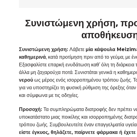
Συνιστώμενη χρήση, προ
αποθήκευσ
Συνιστώμενη χρήση:
Λάβετε
μία κάψουλα Meizi
καθημερινά
, κατά προτίμηση πριν από το γεύμα, με έν
Εξασφαλίστε επαρκή ενυδάτωση καθ’ όλη τη διάρκεια τ
άλλα μη ζαχαρούχα ποτά. Συνιστάται γενικά η καθημ
νερού
ως μέρος ενός ισορροπημένου τρόπου ζωής. Το
για να υποστηρίζει τη φυσική ρύθμιση της όρεξης όταν
και σύμφωνα με τις οδηγίες.
Προσοχή:
Τα συμπληρώματα διατροφής δεν πρέπει ν
υποκατάστατο μιας ποικίλης και ισορροπημένης διατρο
τρόπου ζωής. Συμβουλευτείτε έναν επαγγελματία υγεία
είστε έγκυος, θηλάζετε, παίρνετε φάρμακα ή έχετ