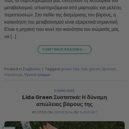
πώς τα συμπληρώματά μας ενισχύουν τη λειτουργία του
μεταβολισμού, υποστηριζόμενα από μαρτυρίες και μελέτες
περιπτώσεων. Στο πεδίο της διαχείρισης του βάρους, η
κατανόηση του μεταβολισμού είναι εξαιρετικά σημαντική.
Είναι η μηχανή που κινεί την ικανότητα του σώματός μας
να […]
CONTINUE READING
→
Posted in
Συμβουλές
|
Tagged
green lida
,
lida green
,
lipovon
,
meizimax
,
Υγιεινά τρόφιμα
ΣΥΜΒΟΥΛΈΣ
Lida Green Συστατικά: Η δύναμη
απώλειας βάρους της
POSTED ON
20/03/2024
BY
SUPPORT