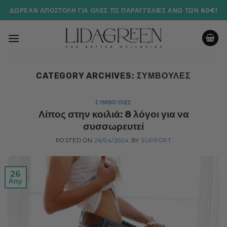
Μετάβαση
ΔΩΡΕΆΝ ΑΠΟΣΤΟΛΉ ΓΙΑ ΌΛΕΣ ΤΙΣ ΠΑΡΑΓΓΕΛΊΕΣ ΆΝΩ ΤΩΝ 60€!
στο
περιεχόμενο
CATEGORY ARCHIVES:
ΣΥΜΒΟΥΛΈΣ
ΣΥΜΒΟΥΛΈΣ
Λίπος στην κοιλιά: 8 λόγοι για να
συσσωρευτεί
POSTED ON
26/04/2024
BY
SUPPORT
26
Απρ