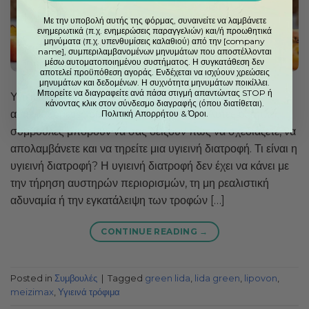
Με την υποβολή αυτής της φόρμας, συναινείτε να λαμβάνετε
ενημερωτικά (π.χ. ενημερώσεις παραγγελιών) και/ή προωθητικά
μηνύματα (π.χ. υπενθυμίσεις καλαθιού) από την [company
name], συμπεριλαμβανομένων μηνυμάτων που αποστέλλονται
μέσω αυτοματοποιημένου συστήματος. Η συγκατάθεση δεν
αποτελεί προϋπόθεση αγοράς. Ενδέχεται να ισχύουν χρεώσεις
μηνυμάτων και δεδομένων. Η συχνότητα μηνυμάτων ποικίλλει.
Μπορείτε να διαγραφείτε ανά πάσα στιγμή απαντώντας STOP ή
Υγιεινά τρόφιμα Έχετε μπερδευτεί από όλες τις
κάνοντας κλικ στον σύνδεσμο διαγραφής (όπου διατίθεται).
αντικρουόμενες διατροφικές συμβουλές; Αυτές οι απλές
Πολιτική Απορρήτου
&
Όροι.
συμβουλές μπορούν να σας δείξουν πώς να σχεδιάζετε, να
απολαμβάνετε και να τηρείτε μια υγιεινή διατροφή. Τι είναι η
υγιεινή διατροφή? Η υγιεινή διατροφή δεν έχει να κάνει με
την τήρηση αυστηρών περιορισμών, τη μη ρεαλιστική
αδυναμία ή την εγκατάλειψη των τροφών […]
CONTINUE READING
→
Posted in
Συμβουλές
|
Tagged
green lida
,
lida green
,
lipovon
,
meizimax
,
Υγιεινά τρόφιμα