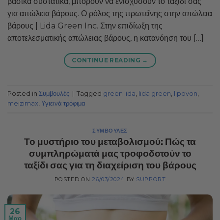
βασικά συστατικά, μπορούν να ενισχύσουν το ταξίδι σας
για απώλεια βάρους. Ο ρόλος της πρωτεΐνης στην απώλεια
βάρους | Lida Green Inc. Στην επιδίωξη της
αποτελεσματικής απώλειας βάρους, η κατανόηση του […]
CONTINUE READING
→
Posted in
Συμβουλές
|
Tagged
green lida
,
lida green
,
lipovon
,
meizimax
,
Υγιεινά τρόφιμα
ΣΥΜΒΟΥΛΈΣ
Το μυστήριο του μεταβολισμού: Πώς τα
συμπληρώματά μας τροφοδοτούν το
ταξίδι σας για τη διαχείριση του βάρους
POSTED ON
26/03/2024
BY
SUPPORT
26
Μαρ