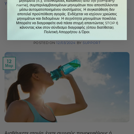
μηνύματα (π.χ. υπενθυμίσεις καλαθιού) από την [company
Υγιεινά τρόφιμα
name], συμπεριλαμβανομένων μηνυμάτων που αποστέλλονται
μέσω αυτοματοποιημένου συστήματος. Η συγκατάθεση δεν
αποτελεί προϋπόθεση αγοράς. Ενδέχεται να ισχύουν χρεώσεις
μηνυμάτων και δεδομένων. Η συχνότητα μηνυμάτων ποικίλλει.
UNCATEGORIZED
Μπορείτε να διαγραφείτε ανά πάσα στιγμή απαντώντας STOP ή
7 σημάδια ότι δεν πίνετε αρκετό νερό:
κάνοντας κλικ στον σύνδεσμο διαγραφής (όπου διατίθεται).
Πολιτική Απορρήτου
&
Όροι.
από την Lida Green Inc.
POSTED ON
12/03/2024
BY
SUPPORT
12
Μαρ
Αισθάνεστε ατονία, έχετε συχνούς πονοκεφάλους ή