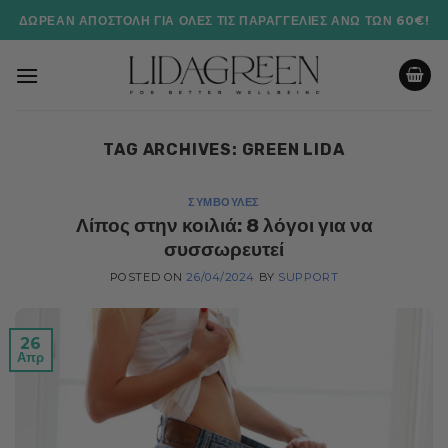
Μετάβαση
ΔΩΡΕΆΝ ΑΠΟΣΤΟΛΉ ΓΙΑ ΌΛΕΣ ΤΙΣ ΠΑΡΑΓΓΕΛΊΕΣ ΆΝΩ ΤΩΝ 60€!
στο
περιεχόμενο
TAG ARCHIVES:
GREEN LIDA
ΣΥΜΒΟΥΛΈΣ
Λίπος στην κοιλιά: 8 λόγοι για να
συσσωρευτεί
POSTED ON
26/04/2024
BY
SUPPORT
26
Απρ