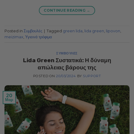
CONTINUE READING
→
Posted in
Συμβουλές
|
Tagged
green lida
,
lida green
,
lipovon
,
meizimax
,
Υγιεινά τρόφιμα
ΣΥΜΒΟΥΛΈΣ
Lida Green Συστατικά: Η δύναμη
απώλειας βάρους της
POSTED ON
20/03/2024
BY
SUPPORT
20
Μαρ