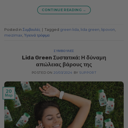
CONTINUE READING
→
Posted in
Συμβουλές
|
Tagged
green lida
,
lida green
,
lipovon
,
meizimax
,
Υγιεινά τρόφιμα
ΣΥΜΒΟΥΛΈΣ
Lida Green Συστατικά: Η δύναμη
απώλειας βάρους της
POSTED ON
20/03/2024
BY
SUPPORT
20
Μαρ