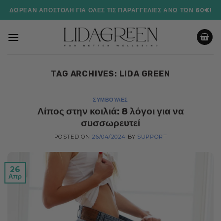
Μετάβαση
ΔΩΡΕΆΝ ΑΠΟΣΤΟΛΉ ΓΙΑ ΌΛΕΣ ΤΙΣ ΠΑΡΑΓΓΕΛΊΕΣ ΆΝΩ ΤΩΝ 60€!
στο
περιεχόμενο
TAG ARCHIVES:
LIDA GREEN
ΣΥΜΒΟΥΛΈΣ
Λίπος στην κοιλιά: 8 λόγοι για να
συσσωρευτεί
POSTED ON
26/04/2024
BY
SUPPORT
26
Απρ