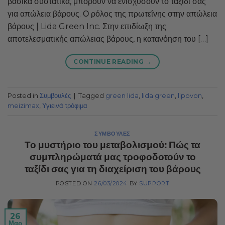
βασικά συστατικά, μπορούν να ενισχύσουν το ταξίδι σας
για απώλεια βάρους. Ο ρόλος της πρωτεΐνης στην απώλεια
βάρους | Lida Green Inc. Στην επιδίωξη της
αποτελεσματικής απώλειας βάρους, η κατανόηση του […]
CONTINUE READING
→
Posted in
Συμβουλές
|
Tagged
green lida
,
lida green
,
lipovon
,
meizimax
,
Υγιεινά τρόφιμα
ΣΥΜΒΟΥΛΈΣ
Το μυστήριο του μεταβολισμού: Πώς τα
συμπληρώματά μας τροφοδοτούν το
ταξίδι σας για τη διαχείριση του βάρους
POSTED ON
26/03/2024
BY
SUPPORT
26
Μαρ