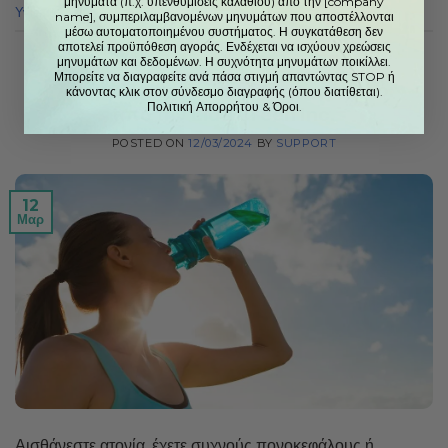
μηνύματα (π.χ. υπενθυμίσεις καλαθιού) από την [company
Υγιεινά τρόφιμα
name], συμπεριλαμβανομένων μηνυμάτων που αποστέλλονται
μέσω αυτοματοποιημένου συστήματος. Η συγκατάθεση δεν
αποτελεί προϋπόθεση αγοράς. Ενδέχεται να ισχύουν χρεώσεις
μηνυμάτων και δεδομένων. Η συχνότητα μηνυμάτων ποικίλλει.
UNCATEGORIZED
Μπορείτε να διαγραφείτε ανά πάσα στιγμή απαντώντας STOP ή
7 σημάδια ότι δεν πίνετε αρκετό νερό:
κάνοντας κλικ στον σύνδεσμο διαγραφής (όπου διατίθεται).
Πολιτική Απορρήτου
&
Όροι.
από την Lida Green Inc.
POSTED ON
12/03/2024
BY
SUPPORT
12
Μαρ
Αισθάνεστε ατονία, έχετε συχνούς πονοκεφάλους ή